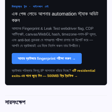
বিনামূল্যের টুল · সাইনআপ নেই
এক পেজ লোডে আপনার automation স্ট্যাক অডিট
করুন
আমাদের Fingerprint & Leak Test webdriver flag, CDP
আর্টিফ্যাক্ট, canvas/WebGL hash, timezone-বনাম-IP দ্বন্দ্ব,
এবং anti-bot ভেন্ডররা যে সামঞ্জস্য পরীক্ষা চালায় তা রিপোর্ট করে —
আপনি যে ব্রাউজারই এর দিকে নির্দেশ করুন তার বিপরীতে।
আমার ব্রাউজার fingerprint পরীক্ষা করুন →
ব্রাউজার পরিষ্কার কিন্তু IP আপনাকে ধরিয়ে দিচ্ছে?
এটি residential
exits-এর সাথে জুড়ে দিন — 500MB ফ্রি ট্রাফিক →
সারসংক্ষেপ