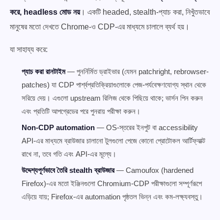
করে, headless মোড নয়
। একটি headed, stealth-প্যাচ করা, নিখুঁতভাবে
মানুষের মতো দেখতে Chrome-ও CDP-এর মাধ্যমে চালালে ব্যর্থ হয়।
যা সাহায্য করে:
প্যাচ করা রানটাইম
— পুনর্নির্মিত ড্রাইভার (যেমন patchright, rebrowser-
patches) যা CDP পার্শ্বপ্রতিক্রিয়াগুলোকে পেজ-পর্যবেক্ষণযোগ্য স্থান থেকে
সরিয়ে দেয়। এগুলো upstream রিলিজ থেকে পিছিয়ে থাকে; ভার্সন পিন করুন
এবং প্রতিটি আপগ্রেডের পরে পুনরায় পরীক্ষা করুন।
Non-CDP automation
— OS-স্তরের ইনপুট বা accessibility
API-এর মাধ্যমে ব্রাউজার চালানো টুলগুলো পেজে কোনো প্রোটোকল আর্টিফ্যাক্ট
রাখে না, তবে গতি এবং API-এর মূল্যে।
উদ্দেশ্যপূর্ণভাবে তৈরি stealth ব্রাউজার
— Camoufox (hardened
Firefox)-এর মতো ইঞ্জিনগুলো Chromium-CDP পরীক্ষাগুলো সম্পূর্ণরূপে
এড়িয়ে যায়; Firefox-এর automation পৃষ্ঠতল ভিন্ন এবং কম-লক্ষ্যবস্তু।