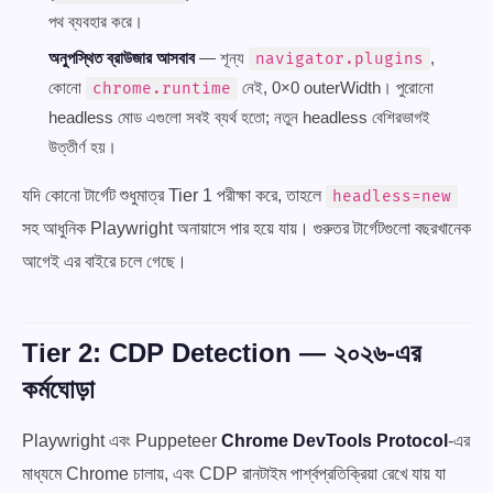
পথ ব্যবহার করে।
অনুপস্থিত ব্রাউজার আসবাব
— শূন্য
,
navigator.plugins
কোনো
নেই, 0×0 outerWidth। পুরোনো
chrome.runtime
headless মোড এগুলো সবই ব্যর্থ হতো; নতুন headless বেশিরভাগই
উত্তীর্ণ হয়।
যদি কোনো টার্গেট শুধুমাত্র Tier 1 পরীক্ষা করে, তাহলে
headless=new
সহ আধুনিক Playwright অনায়াসে পার হয়ে যায়। গুরুতর টার্গেটগুলো বছরখানেক
আগেই এর বাইরে চলে গেছে।
Tier 2: CDP Detection — ২০২৬-এর
কর্মঘোড়া
Playwright এবং Puppeteer
Chrome DevTools Protocol
-এর
মাধ্যমে Chrome চালায়, এবং CDP রানটাইম পার্শ্বপ্রতিক্রিয়া রেখে যায় যা