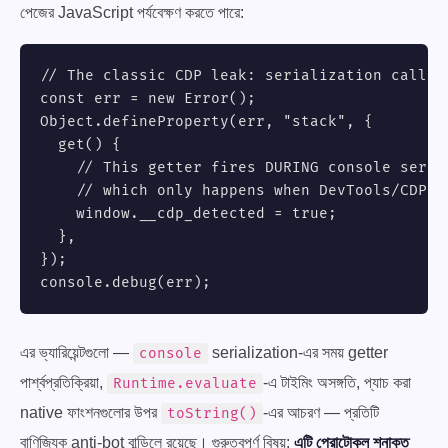
পেজের JavaScript পর্যবেক্ষণ করতে পারে:
// The classic CDP leak: serialization callbac
const err = new Error();

Object.defineProperty(err, "stack", {

  get() {

    // This getter fires DURING console serial
    // which only happens when DevTools/CDP is
    window.__cdp_detected = true;

  },

});

console.debug(err);
এর ভ্যারিয়েন্টগুলো —
serialization-এর সময় getter
console
পার্শ্বপ্রতিক্রিয়া,
-এ টাইমিং অসঙ্গতি, প্যাচ করা
Runtime.evaluate
native ফাংশনগুলোর উপর
-এর আচরণ — প্রতিটি
toString()
বাণিজ্যিক anti-bot বান্ডিলে রয়েছে। গুরুত্বপূর্ণ বিষয়:
এটি প্রোটোকল শনাক্ত