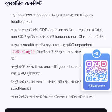
ব্যবহারিক চেকলিস্ট
নতুন headless বা headed মোড ব্যবহার করুন; কখনও legacy
headless নয়।
যেকোনো গুরুতর টার্গেটে CDP detection ধরে নিন — প্যাচ করা রানটাইম,
non-CDP ড্রাইভার, অথবা একটি hardened non-Chromium ইঞ্জিন।
অন্ধভাবে stealth প্লাগইন স্তূপ করবেন না; প্রতিটি unpatched
নিজেই একটি সিগন্যাল। কম, সামঞ্জস্যপূর্ণ প্যাচ জয়ী
toString()
হয়।
সম্পূর্ণ গল্পটি মেলান: timezone = IP geo = locale; দাবিকৃত OS-এর
জন্য GPU যুক্তিসঙ্গত।
ইনপুট এনট্রপি যোগ করুন — বাঁকানো মাউস পথ, পরিবর্তনশীল বিলম্ব, মাঝে মাঝে
scroll-back।
আসল টার্গেটের আগে একটি নিরপেক্ষ পর্যবেক্ষকের বিপরীতে পরীক্ষা করুন।