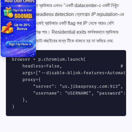
ASN-এ একটি নিখুঁত ব্রাউজার এখনও "একটি datacenter-এ একটি নিখুঁত
ব্রাউজার" — এবং headless detection থ্রেশহোল্ড
IP reputation-এর
সাথে অভিযোজিত
। একই ব্রাউজার একটি flag করা IP থেকে আরও বেশি
JavaScript চ্যালেঞ্জ পায়। Residential exits কার্যকরভাবে ব্রাউজার
স্তরকে যে পরিমাণ যাচাই-বাছাইয়ের মধ্যে টিকে থাকতে হয় তা কমিয়ে দেয়:
browser = p.chromium.launch(

    headless=False,                      # he
    args=["--disable-blink-features=Automation
    proxy={

        "server": "us.jibaoproxy.com:913",

        "username": "USERNAME", "password": "P
    },

)