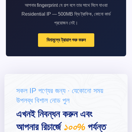
আপনার fingerprint যে গল্প বলে তার সাথে মিলে যাওয়া
Residential IP — 500MB ফ্রি ট্রাফিক, কোনো কার্ড
প্রয়োজন নেই।
বিনামূল্যে ট্রায়াল শুরু করুন
সকল IP পণ্যের জন্য · যেকোনো সময়
উপলব্ধ বিশাল নোড পুল
এখনই নিবন্ধন করুন এবং
আপনার রিচার্জে
১০০%
পর্যন্ত