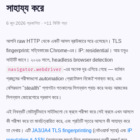
সাহায্য করে
6 জুন 2026 প্রকাশিত · ≈11 মিনিট পড়া
আপনি raw HTTP থেকে একটি আসল ব্রাউজারে সরে এসেছেন। TLS
fingerprint: সত্যিকারের Chrome-এর। IP: residential। আর তবুও
সাইটটি জানে। ২০২৬ সালে, headless browser detection
-এর অনেক দূর এগিয়ে গেছে — বর্তমান
navigator.webdriver
প্রজন্মের পরীক্ষাগুলো
automation প্রোটোকল নিজেই
শনাক্ত করে, এবং
বেশিরভাগ "stealth" প্লাগইন গতকালের সিগন্যাল প্যাচ করে অথচ আজকের
সিগন্যাল জোরেশোরে প্রকাশ করে।
এই নিবন্ধটি মোটামুটিভাবে সাইটগুলো যে ক্রমে পরীক্ষা করে সেই ক্রমে এখন আসলে
কী পরীক্ষা করে তা মানচিত্রায়িত করে, এবং প্রতিটি স্তরে আসলে কী সাহায্য করে
তা দেখায়। এটি
JA3/JA4 TLS fingerprinting
(নেটওয়ার্ক স্তর) এবং
IP
reputation & ASN
(অ্যাড্রেস স্তর) দিয়ে শনাক্তকরণ ত্রয়ী সম্পূর্ণ করে —