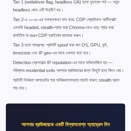
Tier 1 (webdriver flag, headless UA) হলো ন্যূনতম শর্ত — নতুন
headless মোড এটি উত্তীর্ণ হয়।
Tier 2-এ ২০২৬-এর শনাক্তকরণ বাস করে: CDP প্রোটোকল আর্টিফ্যাক্ট
এমনকি headed, stealth-প্যাচ করা Chrome-কেও ধরে; প্যাচ করা
রানটাইম বা non-CDP ড্রাইভার ব্যবহার করুন।
Tier 3 হলো সামঞ্জস্য: প্রতিটি spoof করা মান OS, GPU, ফন্ট,
timezone এবং IP geo-এর সাথে একমত হতে হবে।
Detection থ্রেশহোল্ড IP reputation-এর সাথে অভিযোজিত হয় —
পরিষ্কার residential exits আপনার ব্রাউজারের জন্য কিছুটা ছাড় কিনে দেয়।
প্রতিটি নির্ভরতা আপডেটের পরে অভিজ্ঞতাগতভাবে যাচাই করুন; stealth দ্রুত
পচে যায়।
আপনার ব্রাউজারকে একটি বিশ্বাসযোগ্য অ্যাড্রেস দিন