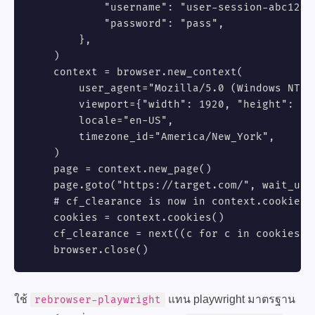
            "username": "user-session-abc123",
            "password": "pass",

        },

    )

    context = browser.new_context(

        user_agent="Mozilla/5.0 (Windows NT 1
        viewport={"width": 1920, "height": 108
        locale="en-US",

        timezone_id="America/New_York",

    )

    page = context.new_page()

    page.goto("https://target.com/", wait_unti
    # cf_clearance is now in context.cookies()
    cookies = context.cookies()

    cf_clearance = next((c for c in cookies i
    browser.close()
ใช้
แทน playwright มาตรฐาน
rebrowser-playwright