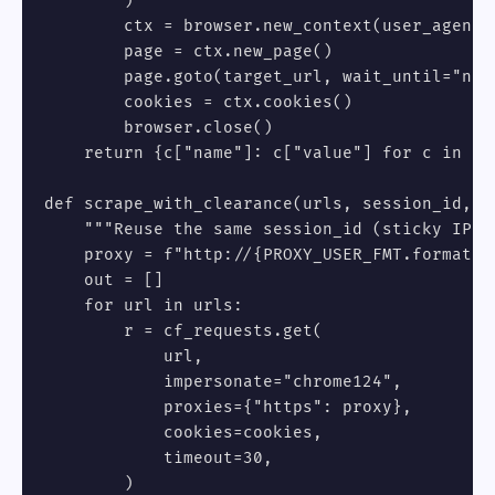
        )

        ctx = browser.new_context(user_agent=
        page = ctx.new_page()

        page.goto(target_url, wait_until="net
        cookies = ctx.cookies()

        browser.close()

    return {c["name"]: c["value"] for c in coo
def scrape_with_clearance(urls, session_id, co
    """Reuse the same session_id (sticky IP) f
    proxy = f"http://{PROXY_USER_FMT.format(s
    out = []

    for url in urls:

        r = cf_requests.get(

            url,

            impersonate="chrome124",

            proxies={"https": proxy},

            cookies=cookies,

            timeout=30,

        )
