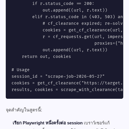
        if r.status_code == 200:

            out.append((url, r.text))

        elif r.status_code in (403, 503) and 
            # cf_clearance expired; re-solve

            cookies = get_cf_clearance(url, se
            r = cf_requests.get(url, impersona
                                proxies={"htt
            out.append((url, r.text))

    return out, cookies

# Usage

session_id = "scrape-job-2026-05-27"

cookies = get_cf_clearance("https://target.com
results, cookies = scrape_with_clearance(targ
จุดสำคัญในสูตรนี้:
เรียก Playwright หนึ่งครั้งต่อ session
เบราว์เซอร์แก้