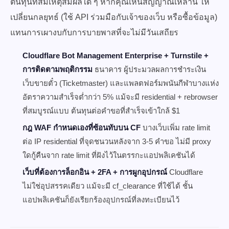
ต้นทุนที่สมเหตุสมผลใด ๆ หากคุณเห็นสัญญาณเหล่านี้ ให้
เปลี่ยนกลยุทธ์ (ใช้ API ร่วมมือกับเจ้าของเว็บ หรือซื้อข้อมูล)
แทนการเผางบกับการบายพาสที่จะไม่มีวันเสถียร
Cloudflare Bot Management Enterprise + Turnstile +
การติดตามพฤติกรรม
ธนาคาร ผู้ประมวลผลการชำระเงิน
เว็บขายตั๋ว (Ticketmaster) และแพลตฟอร์มพนันกีฬาบางแห่ง
อัตราความสำเร็จต่ำกว่า 5% แม้จะมี residential + rebrowser
ที่สมบูรณ์แบบ ต้นทุนต่อคำขอที่สำเร็จเข้าใกล้ $1
กฎ WAF กำหนดเองที่ซ้อนทับบน CF
บางเว็บเพิ่ม rate limit
ต่อ IP residential ที่จุดชนวนหลังจาก 3-5 คำขอ ไม่มี proxy
ใดกู้คืนจาก rate limit ที่ฝังไว้ในตรรกะแอปพลิเคชันได้
เว็บที่ต้องการล็อกอิน + 2FA + การผูกอุปกรณ์
Cloudflare
ไม่ใช่อุปสรรคเดียว แม้จะมี cf_clearance ที่ใช้ได้ ชั้น
แอปพลิเคชันก็ยังเรียกร้องอุปกรณ์ที่ลงทะเบียนไว้