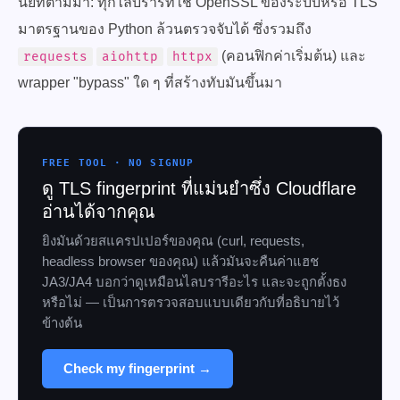
นัยที่ตามมา: ทุกไลบรารีที่ใช้ OpenSSL ของระบบหรือ TLS
มาตรฐานของ Python ล้วนตรวจจับได้ ซึ่งรวมถึง
(คอนฟิกค่าเริ่มต้น) และ
requests
aiohttp
httpx
wrapper "bypass" ใด ๆ ที่สร้างทับมันขึ้นมา
FREE TOOL · NO SIGNUP
ดู TLS fingerprint ที่แม่นยำซึ่ง Cloudflare
อ่านได้จากคุณ
ยิงมันด้วยสแครปเปอร์ของคุณ (curl, requests,
headless browser ของคุณ) แล้วมันจะคืนค่าแฮช
JA3/JA4 บอกว่าดูเหมือนไลบรารีอะไร และจะถูกตั้งธง
หรือไม่ — เป็นการตรวจสอบแบบเดียวกับที่อธิบายไว้
ข้างต้น
Check my fingerprint →