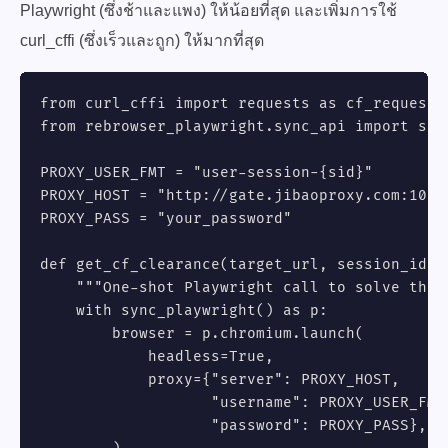
Playwright (ซึ่งช้าและแพง) ให้น้อยที่สุด และเพิ่มการใช้
curl_cffi (ซึ่งเร็วและถูก) ให้มากที่สุด
from curl_cffi import requests as cf_requests

from rebrowser_playwright.sync_api import sync
PROXY_USER_FMT = "user-session-{sid}"

PROXY_HOST = "http://gate.jibaoproxy.com:10001
PROXY_PASS = "your_password"

def get_cf_clearance(target_url, session_id):

    """One-shot Playwright call to solve the 
    with sync_playwright() as p:

        browser = p.chromium.launch(

            headless=True,

            proxy={"server": PROXY_HOST,

                   "username": PROXY_USER_FMT
                   "password": PROXY_PASS},
