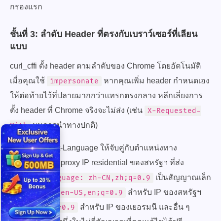
กรองแรก
ชั้นที่ 3: ลำดับ Header ที่ตรงกับเบราว์เซอร์ที่เลียน
แบบ
curl_cffi ตั้ง header ตามลำดับของ Chrome โดยอัตโนมัติ
เมื่อคุณใช้
หากคุณเพิ่ม header กำหนดเอง
impersonate
ให้ต่อท้ายไว้ที่ปลายมากกว่าแทรกตรงกลาง หลีกเลี่ยงการ
ตั้ง header ที่ Chrome จริงจะไม่ส่ง (เช่น
X-Requested-
บนการนำทางปกติ)
With
สำหรับ Accept-Language ให้จับคู่กับตำแหน่งทาง
ภูมิศาสตร์ของ proxy IP residential ของสหรัฐฯ ที่ส่ง
เป็นสัญญาณเล็ก
Accept-Language: zh-CN,zh;q=0.9
ๆ แต่มีจริง ใช้
สำหรับ IP ของสหรัฐฯ
en-US,en;q=0.9
สำหรับ IP ของเยอรมนี และอื่น ๆ
de-DE,de;q=0.9