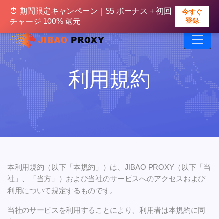
⏰ まもなく終了｜500MBの無料トラフィック
⏰ 期間限定キャンペーン｜$5 ボーナス + 初回
今すぐ受
今すぐ
け取る
登録
+ 初回入金20%ボーナス実施中
チャージ 100% 還元
利用規約
本利用規約（以下「本規約」）は、JIBAO PROXY（以下「当
社」、「当方」）および当社のサービスへのアクセスおよび
利用について規定するものです。
当社のサービスを利用することにより、利用者は本規約に同