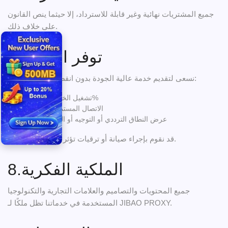
جميع المشتريات نهائية وغير قابلة للاسترداد، إلا حيثما ينص القانون
على خلاف ذلك.
7.توفر الخدمة
نسعى لتقديم خدمة عالية الجودة بدون انقطاع، لكن لا نضمن:
تشغيل الخدمة بنسبة 100%
الاتصال المستمر بدون انقطاع
عرض النطاق الترددي أو التوجيه أو السرعة المحددة
قد نقوم بإجراء صيانة أو ترقيات تؤثر مؤقتًا على التوفر.
8.الملكية الفكرية
جميع المحتويات والتصاميم والعلامات التجارية والتكنولوجيا
المستخدمة في خدماتنا تظل ملكًا لـ JIBAO PROXY.