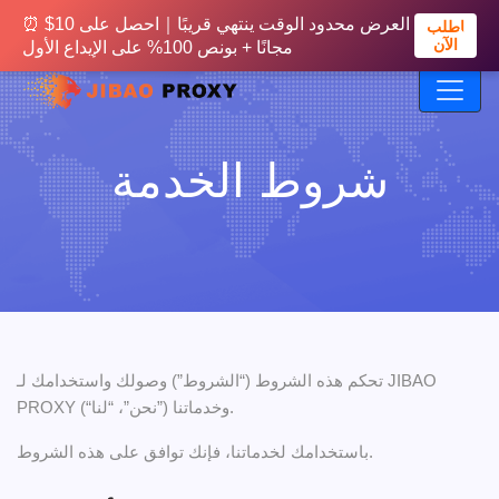
⏰ العرض محدود الوقت ينتهي قريبًا｜احصل على
⏰ العرض محدود الوقت ينتهي قريبًا｜احصل على 10$
اطلب
اطلب
الآن
الآن
500MB مجانًا + بونص 20% على الإيداع الأول
مجانًا + بونص 100% على الإيداع الأول
شروط الخدمة
تحكم هذه الشروط (“الشروط”) وصولك واستخدامك لـ JIBAO
PROXY (“نحن”، “لنا”) وخدماتنا.
باستخدامك لخدماتنا، فإنك توافق على هذه الشروط.