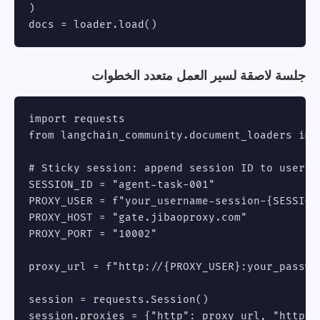
)

docs = loader.load()
جلسة لاصقة لسير العمل متعدد الخطوات
import requests

from langchain_community.document_loaders impo
# Sticky session: append session ID to usernam
SESSION_ID = "agent-task-001"

PROXY_USER = f"your_username-session-{SESSION_
PROXY_HOST = "gate.jibaoproxy.com"

PROXY_PORT = "10002"

proxy_url = f"http://{PROXY_USER}:your_passwo
session = requests.Session()

session.proxies = {"http": proxy_url, "https":