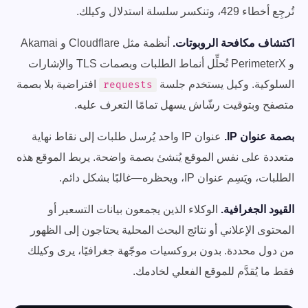
تُرجِع أخطاء 429، وتنكسر سلسلة استدلال وكيلك.
اكتشاف مكافحة الروبوتات.
أنظمة مثل Cloudflare و Akamai
و PerimeterX تُحلِّل أنماط الطلبات وبصمات TLS والإشارات
السلوكية. وكيل يستخدم جلسة
افتراضية بلا بصمة
requests
متصفح وبتوقيت رشّاش يسهل تمامًا التعرف عليه.
بصمة عنوان IP.
عنوان IP واحد يُرسل طلبات إلى نقاط نهاية
متعددة على نفس الموقع يُنشئ بصمة واضحة. يربط الموقع هذه
الطلبات، ويَسِم عنوان IP، ويحظره—غالبًا بشكل دائم.
القيود الجغرافية.
الوكلاء الذين يجمعون بيانات التسعير أو
المحتوى الإعلاني أو نتائج البحث المحلية يحتاجون إلى الظهور
من دول محددة. بدون بروكسيات موجّهة جغرافيًا، يرى وكيلك
فقط ما يُقدَّم للموقع الفعلي لخادمك.