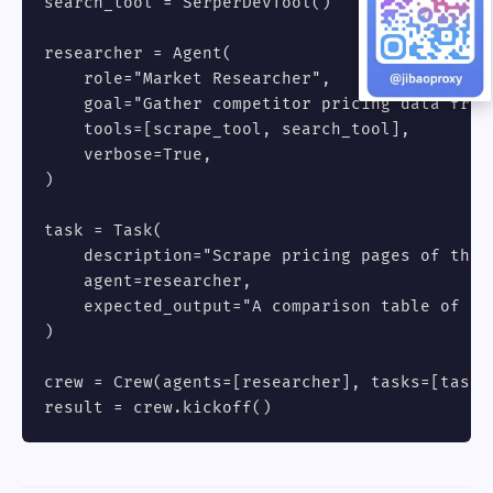
search_tool = SerperDevTool()

researcher = Agent(

    role="Market Researcher",

    goal="Gather competitor pricing data from 
    tools=[scrape_tool, search_tool],

    verbose=True,

)

task = Task(

    description="Scrape pricing pages of the t
    agent=researcher,

    expected_output="A comparison table of com
)

crew = Crew(agents=[researcher], tasks=[task])
result = crew.kickoff()