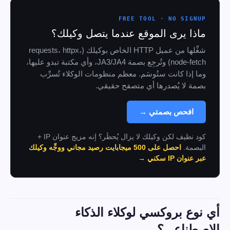
FREE TOOL · NO SIGNUP
ماذا يرى الموقع عندما يتصل وكيلك؟
شغِّلها من عميل HTTP الخاص بوكيلك (requests، httpx،
node-fetch) وتُرجِع بصمة JA3/JA4، وأي مكتبة تبدو عليها،
وما إذا كانت ستُوسَم. معظم منظومات الوكلاء تُسرِّب
بصمة لا يُصدرها أي متصفح حقيقي.
افحص بصمتي →
كود نظيف لكن وكيلك لا يزال يُحظَر؟ إنه مزيج عنوان IP +
البصمة.
احصل على 500 ميجابايت رصيد مجاني ووجِّه وكيلك
عبر عنوان IP سكني →
أي نوع بروكسي لوكلاء الذكاء
الاصطناعي؟