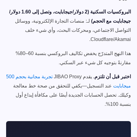
البروكسيات السكنية (2 دولار/جيجابايت، وتصل إلى 1.60 دولار/
جيجابايت مع الحجم)
لـ: منصات التجارة الإلكترونية، ووسائل
التواصل الاجتماعي، ومحركات البحث، وأي شيء خلف
Cloudflare/Akamai.
هذا النهج المتدرّج يخفض تكاليف البروكسي بنسبة 60–80%
مقارنةً بتوجيه كل شيء عبر السكني.
اختبر قبل أن تلتزم.
يقدم JIBAO Proxy
تجربة مجانية بحجم 500
ميجابايت
عند التسجيل—يكفي للتحقق من صحة خط معالجة
وكيلك. تحصل الحسابات الجديدة أيضًا على مكافأة إيداع أول
بنسبة 100%.