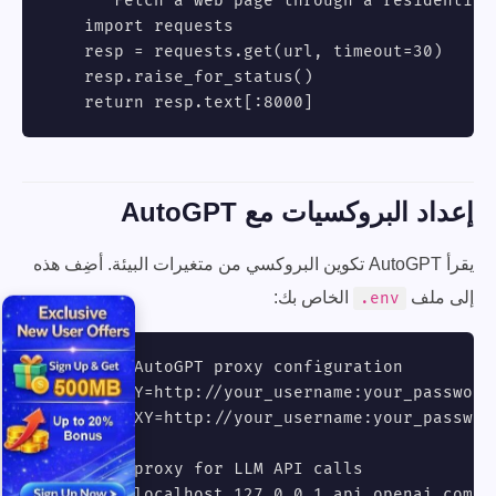
    """Fetch a web page through a residential 
    import requests

    resp = requests.get(url, timeout=30)

    resp.raise_for_status()

    return resp.text[:8000]
إعداد البروكسيات مع AutoGPT
يقرأ AutoGPT تكوين البروكسي من متغيرات البيئة. أضِف هذه
إلى ملف
الخاص بك:
.env
# .env - AutoGPT proxy configuration

HTTP_PROXY=http://your_username:
your_password
HTTPS_PROXY=http://your_username:
your_passwor
# Bypass proxy for LLM API calls

NO_PROXY=localhost,127.0.0.1,api.openai.com
