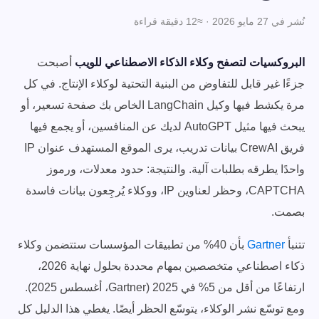
نُشر في 27 مايو 2026 · ≈12 دقيقة قراءة
البروكسيات لتصفح وكلاء الذكاء الاصطناعي للويب
أصبحت
جزءًا غير قابل للتفاوض من البنية التحتية لوكلاء الإنتاج. في كل
مرة يكشط فيها وكيل LangChain الخاص بك صفحة تسعير، أو
يبحث فيها مثيل AutoGPT لديك عن المنافسين، أو يجمع فيها
فريق CrewAI بيانات تدريب، يرى الموقع المستهدف عنوان IP
واحدًا يطرقه بطلبات آلية. والنتيجة: حدود معدلات، ورموز
CAPTCHA، وحظر لعناوين IP، ووكلاء يُرجِعون بيانات فاسدة
بصمت.
تتنبأ
Gartner
بأن 40% من تطبيقات المؤسسات ستتضمن وكلاء
ذكاء اصطناعي متخصصين بمهام محددة بحلول نهاية 2026،
ارتفاعًا من أقل من 5% في 2025 (Gartner، أغسطس 2025).
ومع توسّع نشر الوكلاء، يتوسّع الحظر أيضًا. يغطي هذا الدليل كل