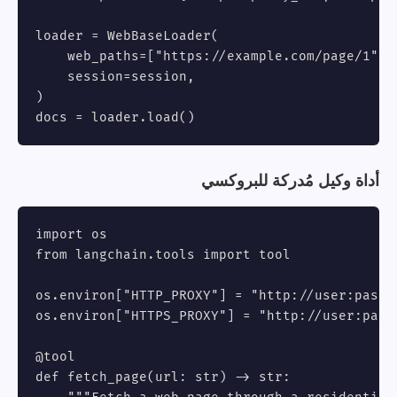
loader = WebBaseLoader(

    web_paths=["https://example.com/page/1", 
    session=session,

)

docs = loader.load()
أداة وكيل مُدركة للبروكسي
import os

from langchain.tools import tool

os.environ["HTTP_PROXY"] = "http://user:
pass@
os.environ["HTTPS_PROXY"] = "http://user:
pass
@tool

def fetch_page(url: str) -> str:
