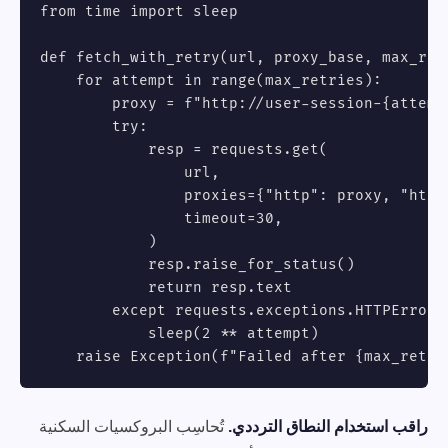
from time import sleep

def fetch_with_retry(url, proxy_base, max_retr
    for attempt in range(max_retries):

        proxy = f"http://user-session-{attempt
        try:

            resp = requests.get(

                url,

                proxies={"http": proxy, "https
                timeout=30,

            )

            resp.raise_for_status()

            return resp.text

        except requests.exceptions.HTTPError:

            sleep(2 ** attempt)

    raise Exception(f"Failed after {max_retri
راقب استخدام النطاق الترددي.
تُحاسِب البروكسيات السكنية