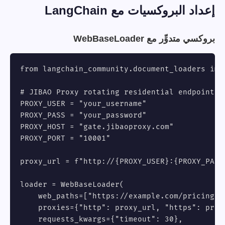
إعداد البروكسيات مع LangChain
بروكسي متدوِّر مع WebBaseLoader
from langchain_community.document_loaders impo
# JIBAO Proxy rotating residential endpoint

PROXY_USER = "your_username"

PROXY_PASS = "your_password"

PROXY_HOST = "gate.jibaoproxy.com"

PROXY_PORT = "10001"

proxy_url = f"http://{PROXY_USER}:{PROXY_PASS
loader = WebBaseLoader(

    web_paths=["https://example.com/pricing"],
    proxies={"http": proxy_url, "https": proxy
    requests_kwargs={"timeout": 30},
