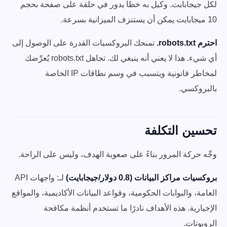
لكل جيجابايت. وكيل به خطأ يدور في حلقة على صفحة بحجم
10 ميجابايت يمكن أن يستنزف الميزانية بسرعة.
احترم robots.txt.
تمنحك البروكسيات القدرة على الوصول إلى
أي شيء. هذا لا يعني أنه ينبغي لك. تجاهل robots.txt يُعرِّضك
لمخاطر قانونية ويتسبب في وسم نطاقات IP الخاصة
بالبروكسي.
تحسين التكلفة
وجِّه حركة المرور بناءً على صعوبة الهدف، وليس على الراحة.
بروكسيات مراكز البيانات (0.8 دولار/جيجابايت)
لـ: واجهات API
العامة، والبوابات الحكومية، وقواعد البيانات الأكاديمية، والمواقع
الإخبارية. هذه الأهداف نادرًا ما تستخدم أنظمة مكافحة
الروبوتات.