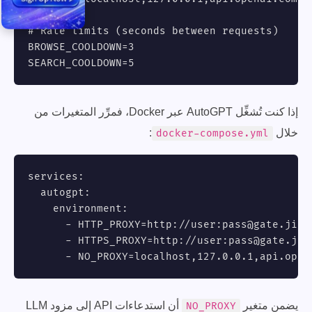
# Rate limits (seconds between requests)

BROWSE_COOLDOWN=3

SEARCH_COOLDOWN=5
إذا كنت تُشغِّل AutoGPT عبر Docker، فمرِّر المتغيرات من
خلال
:
docker-compose.yml
services:

  autogpt:

    environment:

      - HTTP_PROXY=http://user:
pass@gate.jiba
      - HTTPS_PROXY=http://user:
pass@gate.jib
      - NO_PROXY=localhost,127.0.0.1,api.open
يضمن متغير
أن استدعاءات API إلى مزود LLM
NO_PROXY