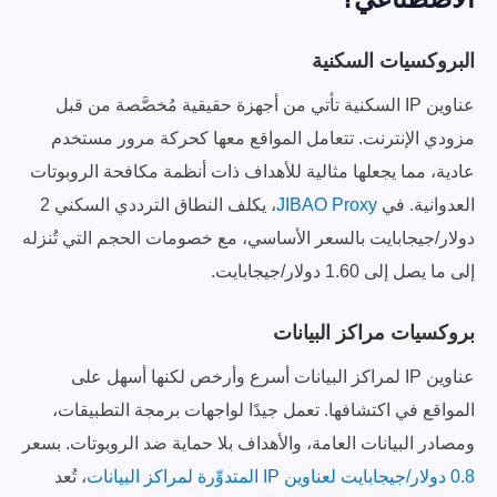
البروكسيات السكنية
عناوين IP السكنية تأتي من أجهزة حقيقية مُخصَّصة من قبل
مزودي الإنترنت. تتعامل المواقع معها كحركة مرور مستخدم
عادية، مما يجعلها مثالية للأهداف ذات أنظمة مكافحة الروبوتات
العدوانية. في
JIBAO Proxy
، يكلف النطاق الترددي السكني 2
دولار/جيجابايت بالسعر الأساسي، مع خصومات الحجم التي تُنزله
إلى ما يصل إلى 1.60 دولار/جيجابايت.
بروكسيات مراكز البيانات
عناوين IP لمراكز البيانات أسرع وأرخص لكنها أسهل على
المواقع في اكتشافها. تعمل جيدًا لواجهات برمجة التطبيقات،
ومصادر البيانات العامة، والأهداف بلا حماية ضد الروبوتات. بسعر
0.8 دولار/جيجابايت لعناوين IP المتدوِّرة لمراكز البيانات
، تُعد